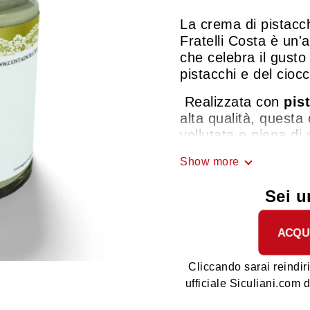
La crema di pistacch
Fratelli Costa è un'a
che celebra il gusto
pistacchi e del ciocc
Realizzata con
pis
alta qualità, quest
vellutata e piena di
equilibrio perfetto tr
Show more
Perfetta per essere
o biscotti, utilizzat
Sei u
dolci e dessert, o 
sola, la crema di pi
ACQU
Fratelli Costa è un
che soddisfa i palati
l'autenticità e la qual
Cliccando sarai reindiri
ufficiale Siculiani.com