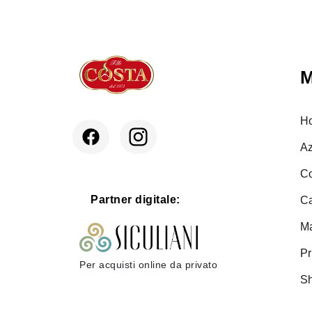
H
A
Co
Partner digitale:
Ca
Ma
P
Per acquisti online da privato
S