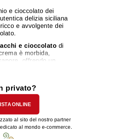
io e cioccolato dei
utentica delizia siciliana
 ricco e avvolgente dei
olato.
tacchi e cioccolato
di
a crema è morbida,
 sapore, offrendo un
a i due ingredienti.
 spalmata su pane tostato
a come ingrediente per
n privato?
semplicemente gustata da
stacchio e cioccolato dei
ISTA ONLINE
'eccellenza gastronomica
 più esigenti con
ità dei prodotti siciliani.
zzato al sito del nostro partner
 dedicato al mondo e-commerce.