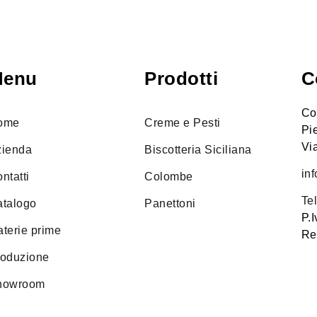
Menu
Prodotti
C
Cos
ome
Creme e Pesti
Pi
Vi
zienda
Biscotteria Siciliana
in
ntatti
Colombe
Te
talogo
Panettoni
P.
terie prime
Re
roduzione
howroom