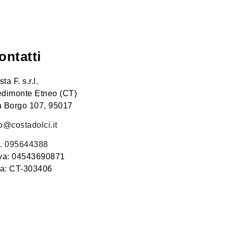
ontatti
ta F. s.r.l.
edimonte Etneo (CT)
a Borgo 107, 95017
fo@costadolci.it
l. 095644388
Iva: 04543690871
a: CT-303406