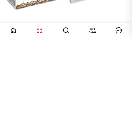
Colomba al Caffé
Panettone
con Crema al
"Doppio Gusto"
caffé e Crema
Mandorla +
Lotus Biscoff
Pistacchio